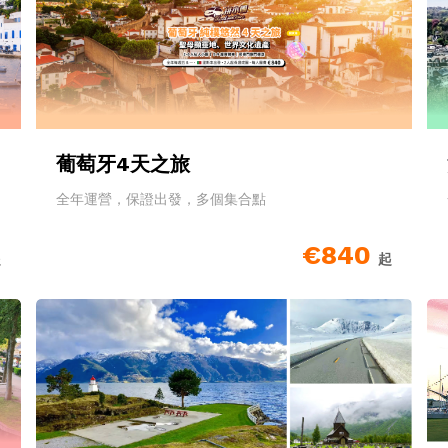
葡萄牙4天之旅
全年運營，保證出發，多個集合點
€840
起
起