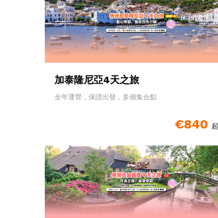
加泰隆尼亞4天之旅
全年運營，保證出發，多個集合點
€840