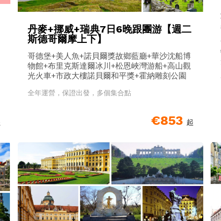
丹麥+挪威+瑞典7日6晚跟團游【週二
斯德哥爾摩上下】
哥德堡+美人魚+諾貝爾獎故鄉藍廳+華沙沈船博
物館+布里克斯達爾冰川+松恩峽灣游船+高山觀
光火車+市政大樓諾貝爾和平獎+霍納雕刻公園
全年運營，保證出發，多個集合點
€853
起
起