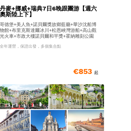
丹麥+挪威+瑞典7日6晚跟團游【週六
奧斯陸上下】
哥德堡+美人魚+諾貝爾獎故鄉藍廳+華沙沈船博
物館+布里克斯達爾冰川+松恩峽灣游船+高山觀
光火車+市政大樓諾貝爾和平獎+霍納雕刻公園
全年運營，保證出發，多個集合點
€853
起