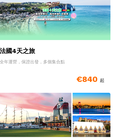
法國4天之旅
全年運營，保證出發，多個集合點
€840
起