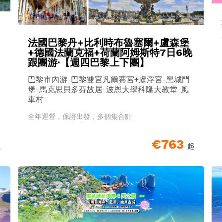
法國巴黎丹+比利時布魯塞爾+盧森堡
+德國法蘭克福+荷蘭阿姆斯特7日6晚
跟團游·【週四巴黎上下團】
巴黎市內游-巴黎雙宮凡爾賽宮+盧浮宮-黑城門
堡-馬克思貝多芬故居-波恩大學科隆大教堂-風
車村
全年運營，保證出發，多個集合點
€763
起
起