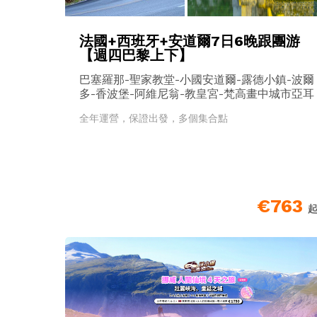
法國+西班牙+安道爾7日6晚跟團游
【週四巴黎上下】
巴塞羅那-聖家教堂-小國安道爾-露德小鎮-波爾
多-香波堡-阿維尼翁-教皇宮-梵高畫中城市亞耳
全年運營，保證出發，多個集合點
€763