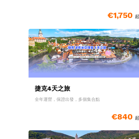
€1,750
捷克4天之旅
全年運營，保證出發，多個集合點
€840