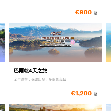
€900
起
起
巴爾乾4天之旅
全年運營，保證出發，多個集合點
€1,200
起
起