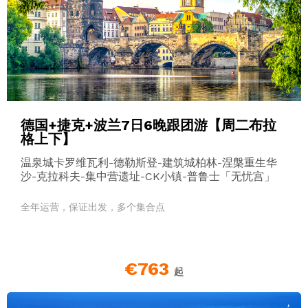
德国+捷克+波兰7日6晚跟团游【周二布拉
格上下】
温泉城卡罗维瓦利-德勒斯登-建筑城柏林-涅槃重生华
沙-克拉科夫-集中营遗址-CK小镇-普鲁士「无忧宫」
全年运营，保证出发，多个集合点
€763
起