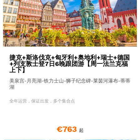
捷克+斯洛伐克+匈牙利+奥地利+瑞士+德国
+列支敦士登7日6晚跟团游【周一法兰克福
上下】
美泉宫-月亮湖-铁力士山-狮子纪念碑-莱茵河瀑布-蒂蒂
湖
全年运营，保证出发，多个集合点
€763
起