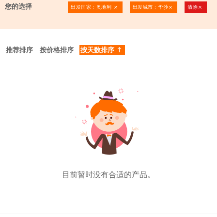
您的选择
出发国家 : 奥地利
出发城市 : 华沙
清除
clear
clear
clear
推荐排序
按价格排序
按天数排序
north
目前暂时没有合适的产品。