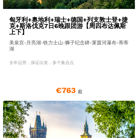
匈牙利+奥地利+瑞士+德国+列支敦士登+捷
克+斯洛伐克7日6晚跟团游【周四布达佩斯
上下】
美泉宫-月亮湖-铁力士山-狮子纪念碑-莱茵河瀑布-蒂蒂
湖
全年运营，保证出发，多个集合点
€763
起