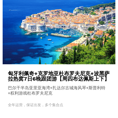
匈牙利佩奇+克罗地亚杜布罗夫尼克+波黑萨
拉热窝7日6晚跟团游【周四布达佩斯上下】
巴尔干半岛亚里亚海湾+扎达尔古城海风琴+斯普利特
+权利游戏杜布罗夫尼克
全年运营，保证出发，多个集合点