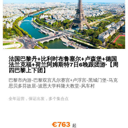
法国巴黎丹+比利时布鲁塞尔+卢森堡+德国
法兰克福+荷兰阿姆斯特7日6晚跟团游·【周
四巴黎上下团】
巴黎市内游-巴黎双宫凡尔赛宫+卢浮宫-黑城门堡-马克
思贝多芬故居-波恩大学科隆大教堂-风车村
全年运营，保证出发，多个集合点
€763
起