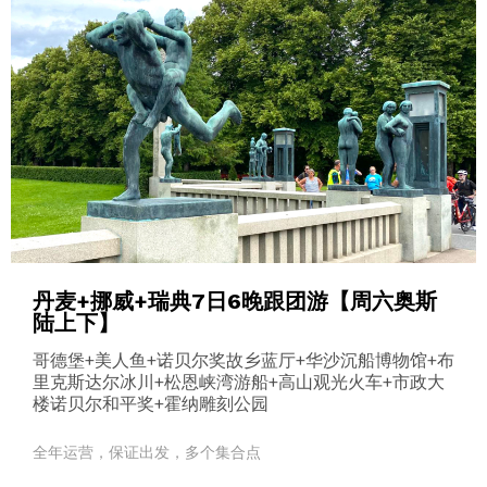
丹麦+挪威+瑞典7日6晚跟团游【周六奥斯
陆上下】
哥德堡+美人鱼+诺贝尔奖故乡蓝厅+华沙沉船博物馆+布
里克斯达尔冰川+松恩峡湾游船+高山观光火车+市政大
楼诺贝尔和平奖+霍纳雕刻公园
全年运营，保证出发，多个集合点