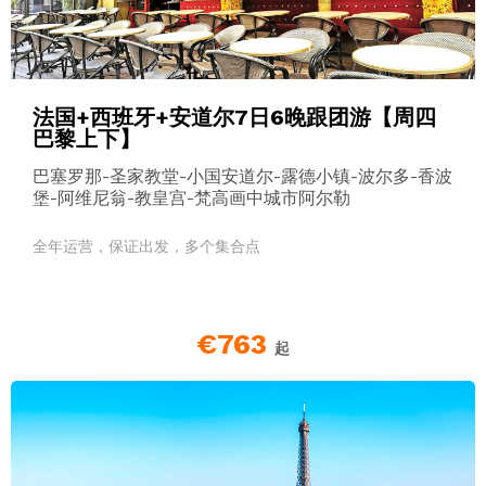
法国+西班牙+安道尔7日6晚跟团游【周四
巴黎上下】
巴塞罗那-圣家教堂-小国安道尔-露德小镇-波尔多-香波
堡-阿维尼翁-教皇宫-梵高画中城市阿尔勒
全年运营，保证出发，多个集合点
€763
起