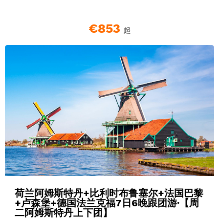
€853
起
荷兰阿姆斯特丹+比利时布鲁塞尔+法国巴黎
+卢森堡+德国法兰克福7日6晚跟团游·【周
二阿姆斯特丹上下团】