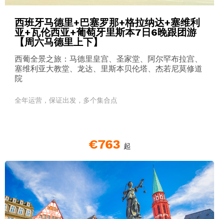
西班牙马德里+巴塞罗那+格拉纳达+塞维利
亚+瓦伦西亚+葡萄牙里斯本7日6晚跟团游
【周六马德里上下】
西葡全景之旅：马德里皇宫、圣家堂、阿尔罕布拉宫、
塞维利亚大教堂、龙达、里斯本贝伦塔、杰若尼莫修道
院
全年运营，保证出发，多个集合点
€763
起