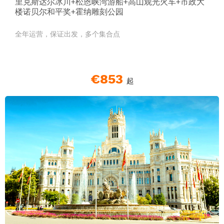
里克斯达尔冰川+松恩峡湾游船+高山观光火车+市政大
楼诺贝尔和平奖+霍纳雕刻公园
全年运营，保证出发，多个集合点
€853
起