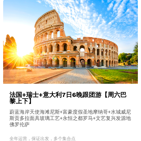
法国+瑞士+意大利7日6晚跟团游【周六巴
黎上下】
蔚蓝海岸天使海滩尼斯+富豪度假圣地摩纳哥+水城威尼
斯贡多拉面具玻璃工艺+永恒之都罗马+文艺复兴发源地
佛罗伦萨
全年运营，保证出发，多个集合点