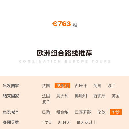
€763
起
出发国家
法国
奥地利
西班牙
英国
波兰
结束国家
法国
意大利
奥地利
西班牙
英国
波兰
出发城市
巴黎
维也纳
巴塞罗那
伦敦
华沙
参团天数
1-7天
8-14天
15天及以上