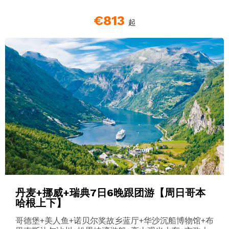
€813
起
丹麦+挪威+瑞典7日6晚跟团游【周日哥本
哈根上下】
哥德堡+美人鱼+诺贝尔奖故乡蓝厅+华沙沉船博物馆+布