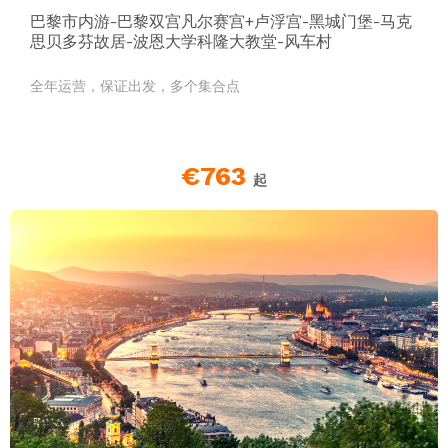
巴黎市内游-巴黎双宫凡尔赛宫+卢浮宫-黑城门堡-马克
思贝多芬故居-波恩大学科隆大教堂-风车村
全年运营，保证出发，多个集合点
€763
起