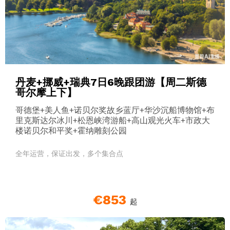
丹麦+挪威+瑞典7日6晚跟团游【周二斯德
哥尔摩上下】
哥德堡+美人鱼+诺贝尔奖故乡蓝厅+华沙沉船博物馆+布
里克斯达尔冰川+松恩峡湾游船+高山观光火车+市政大
楼诺贝尔和平奖+霍纳雕刻公园
全年运营，保证出发，多个集合点
€853
起