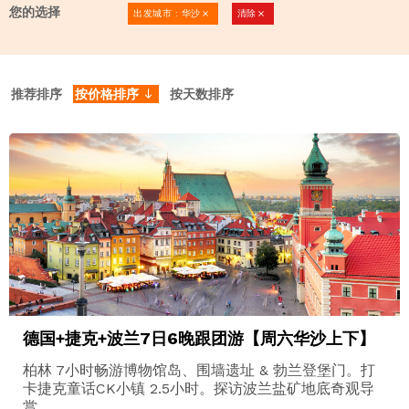
您的选择
出发城市 : 华沙
清除
clear
clear
推荐排序
按价格排序
按天数排序
south
德国+捷克+波兰7日6晚跟团游【周六华沙上下】
柏林 7小时畅游博物馆岛、围墙遗址 & 勃兰登堡门。打
卡捷克童话CK小镇 2.5小时。探访波兰盐矿地底奇观导
赏。