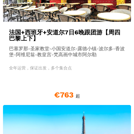
法国+西班牙+安道尔7日6晚跟团游【周四
巴黎上下】
巴塞罗那-圣家教堂-小国安道尔-露德小镇-波尔多-香波
堡-阿维尼翁-教皇宫-梵高画中城市阿尔勒
全年运营，保证出发，多个集合点
€763
起