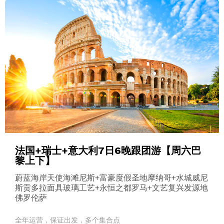
法国+瑞士+意大利7日6晚跟团游【周六巴
黎上下】
蔚蓝海岸天使海滩尼斯+富豪度假圣地摩纳哥+水城威尼
斯贡多拉面具玻璃工艺+永恒之都罗马+文艺复兴发源地
佛罗伦萨
全年运营，保证出发，多个集合点