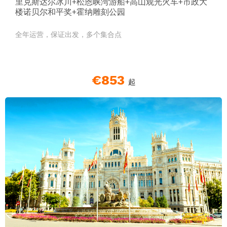
里克斯达尔冰川+松恩峡湾游船+高山观光火车+市政大
楼诺贝尔和平奖+霍纳雕刻公园
全年运营，保证出发，多个集合点
€853
起