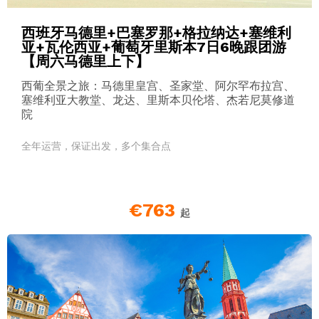
西班牙马德里+巴塞罗那+格拉纳达+塞维利
亚+瓦伦西亚+葡萄牙里斯本7日6晚跟团游
【周六马德里上下】
西葡全景之旅：马德里皇宫、圣家堂、阿尔罕布拉宫、
塞维利亚大教堂、龙达、里斯本贝伦塔、杰若尼莫修道
院
全年运营，保证出发，多个集合点
€763
起