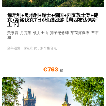
匈牙利+奥地利+瑞士+德国+列支敦士登+捷
克+斯洛伐克7日6晚跟团游【周四布达佩斯
上下】
美泉宫-月亮湖-铁力士山-狮子纪念碑-莱茵河瀑布-蒂蒂
湖
全年运营，保证出发，多个集合点
€763
起