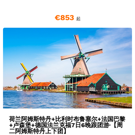
€853
起
荷兰阿姆斯特丹+比利时布鲁塞尔+法国巴黎
+卢森堡+德国法兰克福7日6晚跟团游·【周
二阿姆斯特丹上下团】