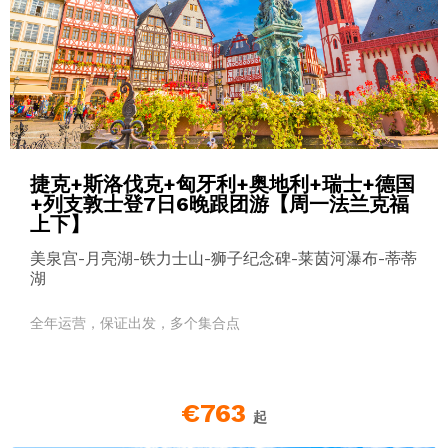
捷克+斯洛伐克+匈牙利+奥地利+瑞士+德国
+列支敦士登7日6晚跟团游【周一法兰克福
上下】
美泉宫-月亮湖-铁力士山-狮子纪念碑-莱茵河瀑布-蒂蒂
湖
全年运营，保证出发，多个集合点
€763
起