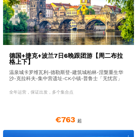
德国+捷克+波兰7日6晚跟团游【周二布拉
格上下】
温泉城卡罗维瓦利-德勒斯登-建筑城柏林-涅槃重生华
沙-克拉科夫-集中营遗址-CK小镇-普鲁士「无忧宫」
全年运营，保证出发，多个集合点
€763
起