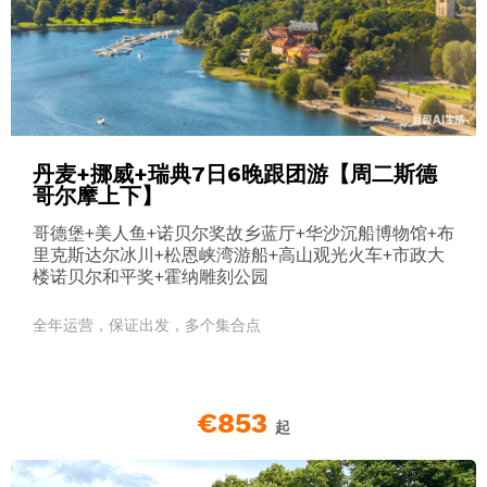
丹麦+挪威+瑞典7日6晚跟团游【周二斯德
哥尔摩上下】
哥德堡+美人鱼+诺贝尔奖故乡蓝厅+华沙沉船博物馆+布
里克斯达尔冰川+松恩峡湾游船+高山观光火车+市政大
楼诺贝尔和平奖+霍纳雕刻公园
全年运营，保证出发，多个集合点
€853
起