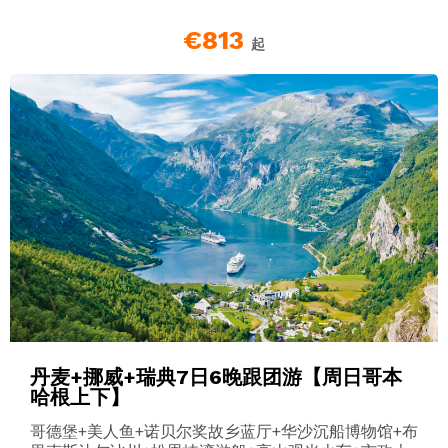
€813
起
丹麦+挪威+瑞典7日6晚跟团游【周日哥本
哈根上下】
哥德堡+美人鱼+诺贝尔奖故乡蓝厅+华沙沉船博物馆+布