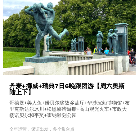
丹麦+挪威+瑞典7日6晚跟团游【周六奥斯
陆上下】
哥德堡+美人鱼+诺贝尔奖故乡蓝厅+华沙沉船博物馆+布
里克斯达尔冰川+松恩峡湾游船+高山观光火车+市政大
楼诺贝尔和平奖+霍纳雕刻公园
全年运营，保证出发，多个集合点