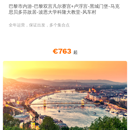
巴黎市内游-巴黎双宫凡尔赛宫+卢浮宫-黑城门堡-马克
思贝多芬故居-波恩大学科隆大教堂-风车村
全年运营，保证出发，多个集合点
€763
起