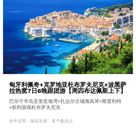
匈牙利佩奇+克罗地亚杜布罗夫尼克+波黑萨
拉热窝7日6晚跟团游【周四布达佩斯上下】
巴尔干半岛亚里亚海湾+扎达尔古城海风琴+斯普利特
+权利游戏杜布罗夫尼克
全年运营，保证出发，多个集合点