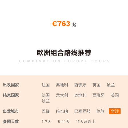
€763
起
出发国家
法国
奥地利
西班牙
英国
波兰
结束国家
法国
意大利
奥地利
西班牙
英国
波兰
出发城市
巴黎
维也纳
巴塞罗那
伦敦
华沙
参团天数
1-7天
8-14天
15天及以上