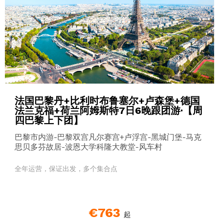
法国巴黎丹+比利时布鲁塞尔+卢森堡+德国
法兰克福+荷兰阿姆斯特7日6晚跟团游·【周
四巴黎上下团】
巴黎市内游-巴黎双宫凡尔赛宫+卢浮宫-黑城门堡-马克
思贝多芬故居-波恩大学科隆大教堂-风车村
全年运营，保证出发，多个集合点
€763
起