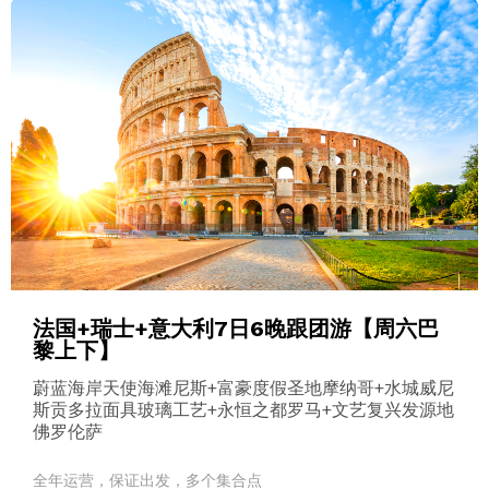
法国+瑞士+意大利7日6晚跟团游【周六巴
黎上下】
蔚蓝海岸天使海滩尼斯+富豪度假圣地摩纳哥+水城威尼
斯贡多拉面具玻璃工艺+永恒之都罗马+文艺复兴发源地
佛罗伦萨
全年运营，保证出发，多个集合点