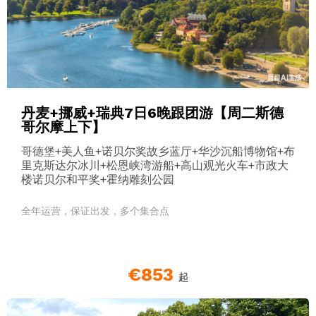
丹麦+挪威+瑞典7日6晚跟团游【周二斯德
哥尔摩上下】
哥德堡+美人鱼+诺贝尔奖故乡蓝厅+华沙沉船博物馆+布
里克斯达尔冰川+松恩峡湾游船+高山观光火车+市政大
楼诺贝尔和平奖+霍纳雕刻公园
全年运营，保证出发，多个集合点
€853
起