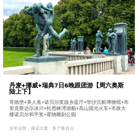
丹麦+挪威+瑞典7日6晚跟团游【周六奥斯
陆上下】
哥德堡+美人鱼+诺贝尔奖故乡蓝厅+华沙沉船博物馆+布
里克斯达尔冰川+松恩峡湾游船+高山观光火车+市政大
楼诺贝尔和平奖+霍纳雕刻公园
全年运营，保证出发，多个集合点