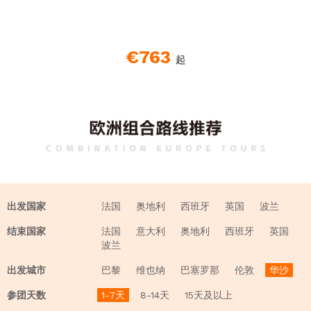
€763
起
出发国家
法国
奥地利
西班牙
英国
波兰
结束国家
法国
意大利
奥地利
西班牙
英国
波兰
出发城市
巴黎
维也纳
巴塞罗那
伦敦
华沙
参团天数
1-7天
8-14天
15天及以上