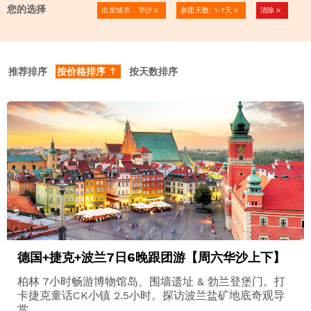
您的选择
出发城市 : 华沙
参团天数: 1-7天
清除
clear
clear
clear
推荐排序
按价格排序
按天数排序
north
德国+捷克+波兰7日6晚跟团游【周六华沙上下】
柏林 7小时畅游博物馆岛、围墙遗址 & 勃兰登堡门。打
卡捷克童话CK小镇 2.5小时。探访波兰盐矿地底奇观导
赏。