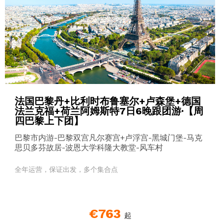
法国巴黎丹+比利时布鲁塞尔+卢森堡+德国
法兰克福+荷兰阿姆斯特7日6晚跟团游·【周
四巴黎上下团】
巴黎市内游-巴黎双宫凡尔赛宫+卢浮宫-黑城门堡-马克
思贝多芬故居-波恩大学科隆大教堂-风车村
全年运营，保证出发，多个集合点
€763
起