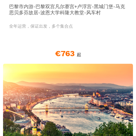
巴黎市内游-巴黎双宫凡尔赛宫+卢浮宫-黑城门堡-马克
思贝多芬故居-波恩大学科隆大教堂-风车村
全年运营，保证出发，多个集合点
€763
起