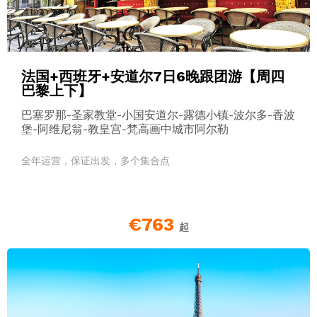
法国+西班牙+安道尔7日6晚跟团游【周四
巴黎上下】
巴塞罗那-圣家教堂-小国安道尔-露德小镇-波尔多-香波
堡-阿维尼翁-教皇宫-梵高画中城市阿尔勒
全年运营，保证出发，多个集合点
€763
起