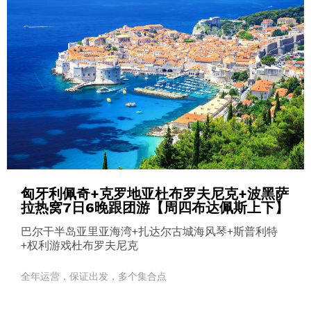
匈牙利佩奇+克罗地亚杜布罗夫尼克+波黑萨
拉热窝7日6晚跟团游【周四布达佩斯上下】
巴尔干半岛亚里亚海湾+扎达尔古城海风琴+斯普利特
+权利游戏杜布罗夫尼克
全年运营，保证出发，多个集合点