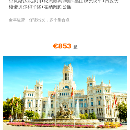
里克斯达尔冰川+松恩峡湾游船+高山观光火车+市政大
楼诺贝尔和平奖+霍纳雕刻公园
全年运营，保证出发，多个集合点
€853
起