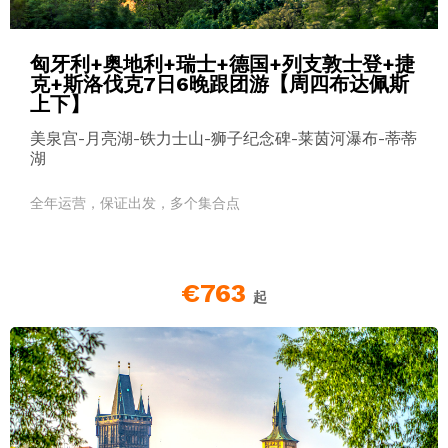
匈牙利+奥地利+瑞士+德国+列支敦士登+捷
克+斯洛伐克7日6晚跟团游【周四布达佩斯
上下】
美泉宫-月亮湖-铁力士山-狮子纪念碑-莱茵河瀑布-蒂蒂
湖
全年运营，保证出发，多个集合点
€763
起