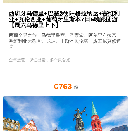
西班牙马德里+巴塞罗那+格拉纳达+塞维利
亚+瓦伦西亚+葡萄牙里斯本7日6晚跟团游
【周六马德里上下】
西葡全景之旅：马德里皇宫、圣家堂、阿尔罕布拉宫、
塞维利亚大教堂、龙达、里斯本贝伦塔、杰若尼莫修道
院
全年运营，保证出发，多个集合点
€763
起