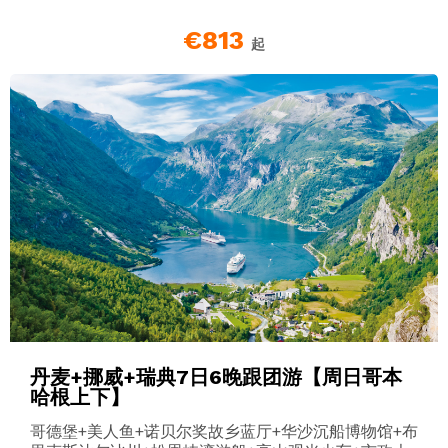
€813
起
丹麦+挪威+瑞典7日6晚跟团游【周日哥本
哈根上下】
哥德堡+美人鱼+诺贝尔奖故乡蓝厅+华沙沉船博物馆+布