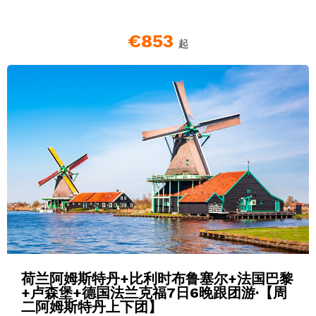
€853
起
荷兰阿姆斯特丹+比利时布鲁塞尔+法国巴黎
+卢森堡+德国法兰克福7日6晚跟团游·【周
二阿姆斯特丹上下团】