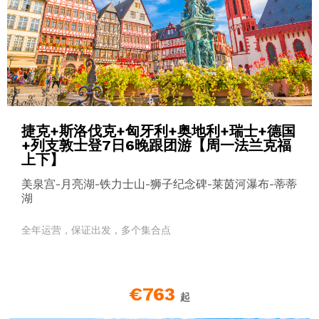
捷克+斯洛伐克+匈牙利+奥地利+瑞士+德国
+列支敦士登7日6晚跟团游【周一法兰克福
上下】
美泉宫-月亮湖-铁力士山-狮子纪念碑-莱茵河瀑布-蒂蒂
湖
全年运营，保证出发，多个集合点
€763
起