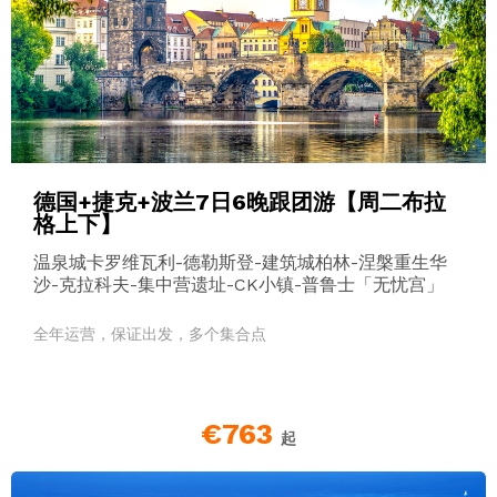
德国+捷克+波兰7日6晚跟团游【周二布拉
格上下】
温泉城卡罗维瓦利-德勒斯登-建筑城柏林-涅槃重生华
沙-克拉科夫-集中营遗址-CK小镇-普鲁士「无忧宫」
全年运营，保证出发，多个集合点
€763
起